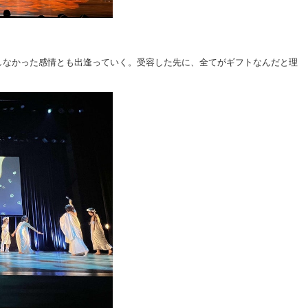
しなかった感情とも出逢っていく。受容した先に、全てがギフトなんだと理