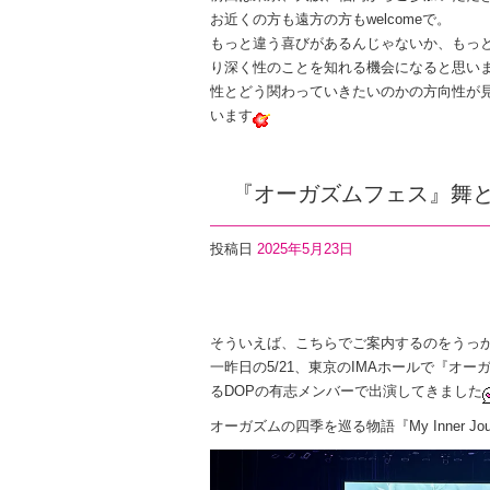
k
お近くの方も遠方の方もwelcomeで。
もっと違う喜びがあるんじゃないか、もっ
り深く性のことを知れる機会になると思い
性とどう関わっていきたいのかの方向性が
います
『オーガズムフェス』舞
投稿日
2025年5月23日
F
T
Li
a
wi
n
そういえば、こちらでご案内するのをうっ
c
tt
e
一昨日の5/21、東京のIMAホールで『
e
er
るDOPの有志メンバーで出演してきました
b
オーガズムの四季を巡る物語『My Inner 
o