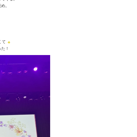
覚め。
くて
った！