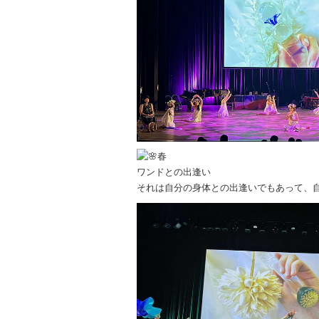
o
k
春
ワンドとの出逢い
それは自分の身体との出逢いでもあって、