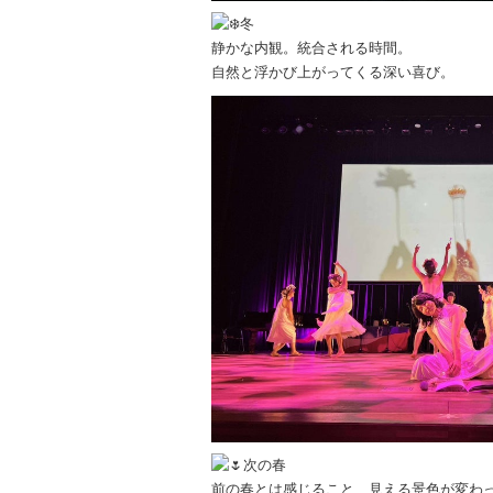
冬
静かな内観。統合される時間。
自然と浮かび上がってくる深い喜び。
次の春
前の春とは感じること、見える景色が変わ