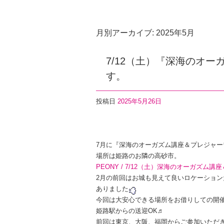
月別アーカイブ:
2025年5月
7/12（土）『深海のオ
す。
投稿日
2025年5月26日
F
T
Li
a
wi
n
7月に『深海のオーガズム講座＆プレジャ
c
tt
e
場所は姫路のお隣の高砂市。
e
er
PEONY / 7/12（土）深海のオーガズム
2月の前回はお城も見えて良いロケーショ
b
ありました
o
今回は大安心できる場所をお借りしての開
姫路駅からの送迎OK♬
o
前回は東京、大阪、福岡からご参加いただ