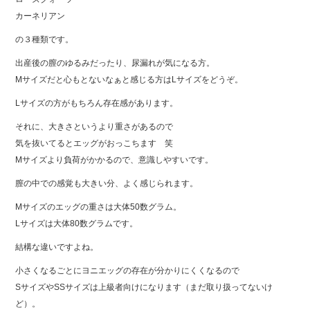
b
カーネリアン
o
の３種類です。
o
出産後の膣のゆるみだったり、尿漏れが気になる方。
k
Mサイズだと心もとないなぁと感じる方はLサイズをどうぞ。
Lサイズの方がもちろん存在感があります。
それに、大きさというより重さがあるので
気を抜いてるとエッグがおっこちます 笑
Mサイズより負荷がかかるので、意識しやすいです。
膣の中での感覚も大きい分、よく感じられます。
Mサイズのエッグの重さは大体50数グラム。
Lサイズは大体80数グラムです。
結構な違いですよね。
小さくなるごとにヨニエッグの存在が分かりにくくなるので
SサイズやSSサイズは上級者向けになります（まだ取り扱ってないけ
ど）。