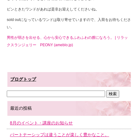
o
ピンときたワンドがあれば是非お迎えしてくださいね。
o
sold outになっているワンドは取り寄せていますので、入荷をお待ちくださ
k
い。
男性が弱さを出せる、心から安心できるふわふわの膣になろう。 | リラッ
クスランジェリー PEONY (ameblo.jp)
ブログトップ
最近の投稿
8月のイベント・講座のお知らせ
パートナーシップは違うことが楽しく豊かなこと。