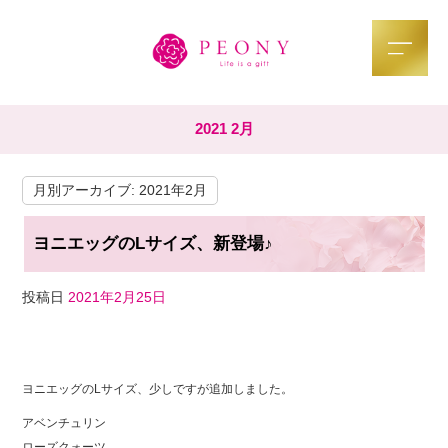
2021 2月
月別アーカイブ:
2021年2月
ヨニエッグのLサイズ、新登場♪
投稿日
2021年2月25日
F
T
Li
a
wi
n
ヨニエッグのLサイズ、少しですが追加しました。
c
tt
e
アベンチュリン
e
er
ローズクォーツ