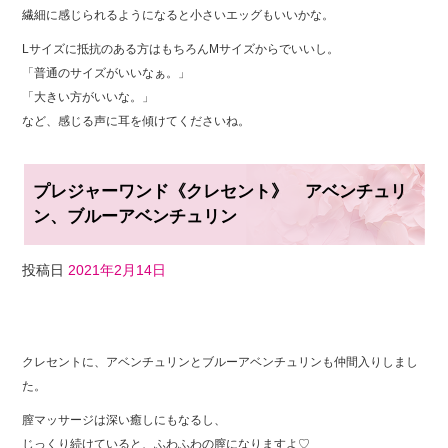
繊細に感じられるようになると小さいエッグもいいかな。
Lサイズに抵抗のある方はもちろんMサイズからでいいし。
「普通のサイズがいいなぁ。」
「大きい方がいいな。」
など、感じる声に耳を傾けてくださいね。
プレジャーワンド《クレセント》 アベンチュリ
ン、ブルーアベンチュリン
投稿日
2021年2月14日
F
T
Li
a
wi
n
クレセントに、アベンチュリンとブルーアベンチュリンも仲間入りしまし
c
tt
e
た。
e
er
膣マッサージは深い癒しにもなるし、
b
じっくり続けていると、ふわふわの膣になりますよ♡