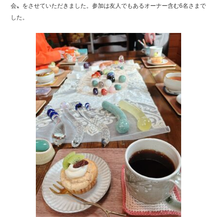
c
tt
e
会〟をさせていただきました。参加は友人でもあるオーナー含む6名さまで
e
er
した。
b
o
o
k