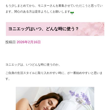
もう少しまとめてから、モニターさんを募集させていただこうと思ってい
ます。関心のある方は是非よろしくお願いします
ヨニエッグはいつ、どんな時に使う？
投稿日
2026年2月16日
F
T
Li
a
wi
n
ヨニエッグは、いつどんな時に使うのか。
c
tt
e
ご自身の生活スタイルに取り入れやすい時に、が一番始めやすいと思いま
e
er
す。
b
o
o
k