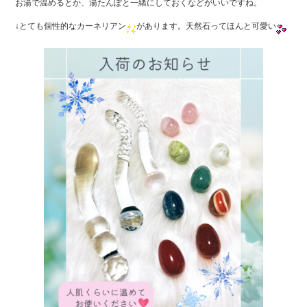
o
お湯で温めるとか、湯たんぽと一緒にしておくなどがいいですね。
o
↓とても個性的なカーネリアン
があります。天然石ってほんと可愛い
k