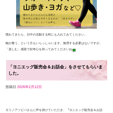
慣れてきたら、日中の活動する時にも入れてみてください。
軸が整う、という方もいらっしゃいます。無理する必要はないですが、
「楽しむ」感覚で好奇心を持ってみてくださいね
「ヨニエッグ販売会＆お話会」をさせてもらいま
した。
投稿日
2026年2月12日
F
T
Li
a
wi
n
モリノアソビバさんに声を掛けていただき、〝ヨニエッグ販売会＆お話