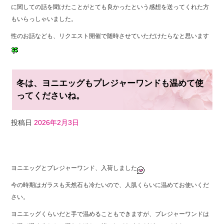
に関しての話を聞けたことがとても良かったという感想を送ってくれた方
もいらっしゃいました。
性のお話なども、リクエスト開催で随時させていただけたらなと思います
冬は、ヨニエッグもプレジャーワンドも温めて使
ってくださいね。
投稿日
2026年2月3日
F
T
Li
a
wi
n
ヨニエッグとプレジャーワンド、入荷しました
c
tt
e
今の時期はガラスも天然石も冷たいので、人肌くらいに温めてお使いくだ
e
er
さい。
b
ヨニエッグくらいだと手で温めることもできますが、プレジャーワンドは