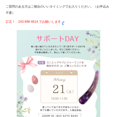
c
tt
e
ご質問のある方はご都合のいいタイミングでお入りください。（お申込み
e
er
不要）
b
訂正！ 243 898 4614 でお願いします
o
o
k