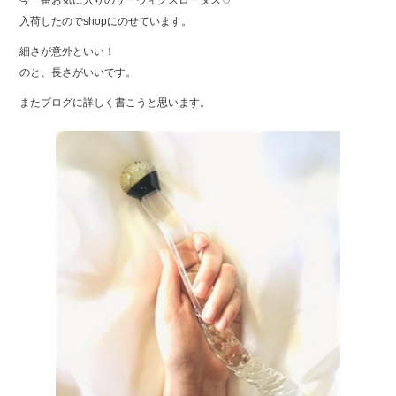
今一番お気に入りのサーヴィクスロータス♡
e
er
入荷したのでshopにのせています。
b
細さが意外といい！
o
のと、長さがいいです。
o
またブログに詳しく書こうと思います。
k