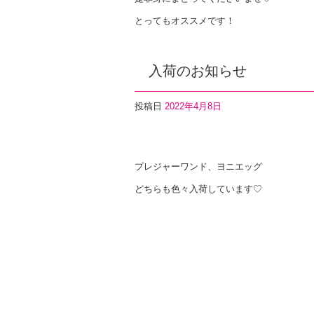
とってもオススメです！
入荷のお知らせ
投稿日
2022年4月8日
F
T
Li
a
wi
n
プレジャーワンド、ヨニエッグ
c
tt
e
どちらも色々入荷しています♡
e
er
b
o
o
k