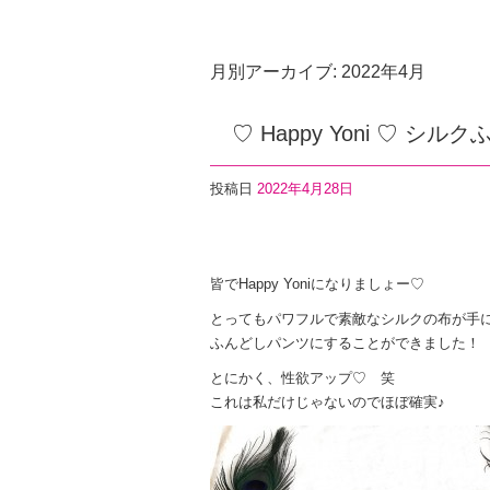
月別アーカイブ:
2022年4月
♡ Happy Yoni ♡ シ
投稿日
2022年4月28日
F
T
Li
a
wi
n
皆でHappy Yoniになりましょー♡
c
tt
e
とってもパワフルで素敵なシルクの布が手
e
er
ふんどしパンツにすることができました！
b
とにかく、性欲アップ♡ 笑
o
これは私だけじゃないのでほぼ確実♪
o
k