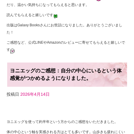
だり、温かい気持ちになってもらえると思います。
読んでもらえると嬉しいです
出版はGalaxy Booksさんにお世話になりました。ありがとうございまし
た！
ご感想など、公式LINEやAmazonのレビューに寄せてもらえると嬉しいで
す
ヨニエッグのご感想：自分の中心にいるという体
感覚がつかめるようになりました。
投稿日
2026年4月14日
F
T
Li
a
wi
n
ヨニエッグを使って約半年という方からのご感想をいただきました。
c
tt
e
体の中心という軸を実感される方はとても多いです。山歩きも疲れにくい