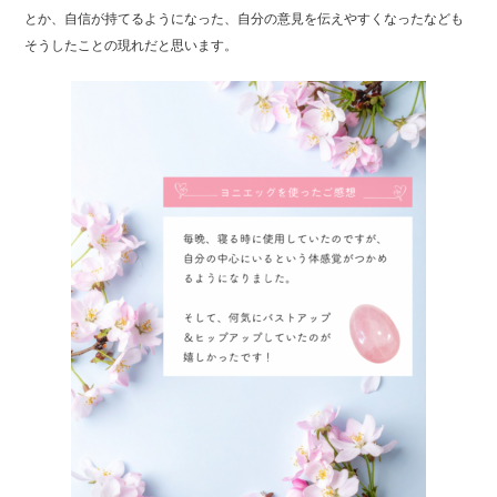
e
er
とか、自信が持てるようになった、自分の意見を伝えやすくなったなども
b
そうしたことの現れだと思います。
o
o
k