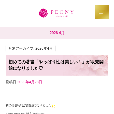
2026 4月
月別アーカイブ:
2026年4月
初めての著書「やっぱり性は美しい！」が販売開
始になりました♡
投稿日
2026年4月28日
F
T
Li
a
wi
n
初の著書が販売開始になりました
c
tt
e