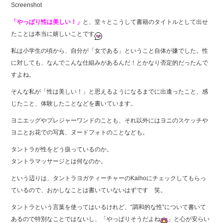
Screenshot
「やっぱり性は美しい！」
と、堂々とこうして書籍のタイトルとして出せ
たことは本当に嬉しいことです
私は小学生の頃から、自分が「女である」ということ自体が嫌でした。性
に対しても、なんでこんな仕組みがあるんだ！とかなり否定的だったんで
すよね。
そんな私が「性は美しい！」と思えるようになるまでに出逢ったこと、感
じたこと、体験したことなどを書いています。
ヨニエッグやプレジャーワンドのことも、それ以外にはヨニのスケッチや
ヨニとお花での写真、ヌードフォトのことなども。
タントラが性をどう扱っているのか。
タントラマッサージとは何なのか。
という辺りは、タントラヨガティーチャーのKaihoにチェックしてもらっ
ているので、おかしなことは書いていないはずです 笑。
タントラという言葉を使ってはいるけれど、“調和的な性”について書いて
あるので特別なことではないし、「やっぱりそうだよね
」と心が安らい