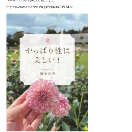
Amazonのみで購入可能です。
e
er
https://www.amazon.co.jp/dp/4867393428
b
o
o
k