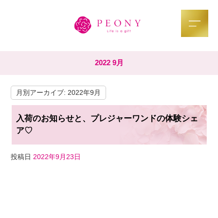
2022 9月
月別アーカイブ:
2022年9月
入荷のお知らせと、プレジャーワンドの体験シェ
ア♡
投稿日
2022年9月23日
F
T
Li
a
wi
n
c
tt
e