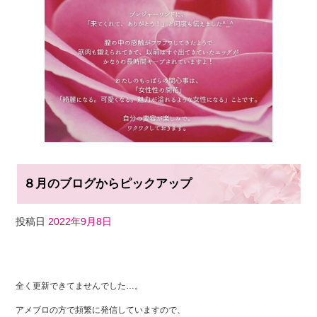
８月のブログからピックアップ
投稿日
2022年9月8日
F
T
Li
a
wi
n
全く更新できてませんでした…。
c
tt
e
アメブロの方で頻繁に発信していますので、