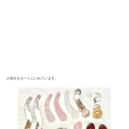
e
er
b
o
o
k
入荷分をカートにいれています。