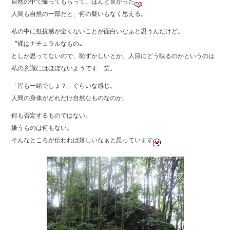
自然の中で撮ってもらって、ほんと良かった
b
人間も自然の一部だと、何の疑いもなく思える。
o
私の中に抵抗感が全くないことが面白いなぁと思うんだけど。
o
〝裸はナチュラルなもの〟
としか思ってないので、恥ずかしいとか、人目にどう映るのかというのは
k
私の意識にはほぼないようです 笑。
「皆も一緒でしょ？」ぐらいな感じ。
人間の身体がどれだけ自然なものなのか。
何も否定するものではない。
嫌うものは何もない。
そんなところが伝われば嬉しいなぁと思っています