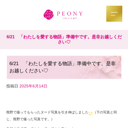
6/21 「わたしを愛する物語」準備中です。是非お越しくだ
さい♡
6/21 「わたしを愛する物語」準備中です。是非
お越しください♡
投稿日
2025年6月14日
F
T
Li
a
wi
n
熊野で撮ってもらったヌード写真を引き伸ばしました
（下の写真と同
c
tt
e
じ、熊野で撮った写真です。）
e
er