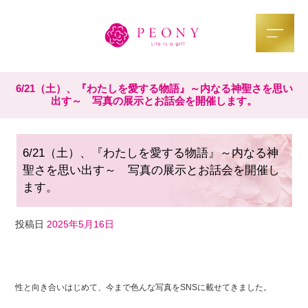
6/21（土）、『わたしを愛する物語』～内なる神聖さを思い
出す～ 写真の展示とお話会を開催します。
6/21（土）、『わたしを愛する物語』～内なる神
聖さを思い出す～ 写真の展示とお話会を開催し
ます。
投稿日
2025年5月16日
F
T
Li
a
wi
n
性と向き合いはじめて、今まで色んな写真をSNSに載せてきました。
c
tt
e