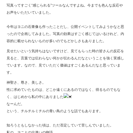
e
er
写真ってすごく“感じられる”ツールなんですよね。今までも色んな反応や
お声をいただいていました。
b
o
今年はヨニの石膏像も作ったことだし、公開イベントしてみようかなと思
o
ったので企画してみました。写真の効果はすごく感じてはいるけれど、内
容的に載せられないものが多いのでもどかしさもありました。
k
見せたいという気持ちはないですけど、見てもらった時の皆さんの反応を
見ると、言葉では伝わらない何かが伝わるんだなということを強く実感し
ています。なので、見ていただく価値はすごくあるんだなと思っていま
す。
神聖さ、尊さ、美しさ。
性に求めていたものは、どこか遠くにあるのではなく、得るものでもな
く、はじめから私の中にありました
なーんだ。
という、チルチルミチルの青い鳥のような話でもあります。
知ろうともしなかった頃は、ただ否定していて苦しんでいました。
私の、ヨニとの出逢いの物語。