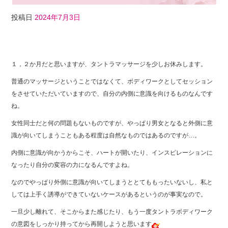
投稿日
2024年7月3日
F
T
Li
a
wi
n
１，２か月だと思いますが、タントラマッサージを少しお休みします。
c
tt
e
普通のマッサージということではなくて、ボディワークとしてセッション
e
er
をさせていただいていますので、自分の内側に意識を向けるものなんです
b
ね。
o
女性同士だと何の問題もないものですが、やっぱり男女となると外側に意
o
識が向いてしまうこともある程度は自然なものではあるのですが…。
k
内側に意識が向かうからこそ、ハートが開いたり、インスピレーションに
なったり自分の変容の力になるんですよね。
なのでやっぱり外側に意識が向いてしまうととてももったいないし、私と
しては上手く誘導ができていないケースがあるというのが事実なので。
一旦少し離れて、そこからまた感じたり、もう一度タントラボディワーク
の意図をしっかり持ってから再開しようと思います