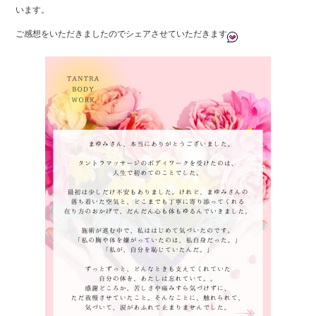
e
er
います。
b
ご感想をいただきましたのでシェアさせていただきます
o
o
k