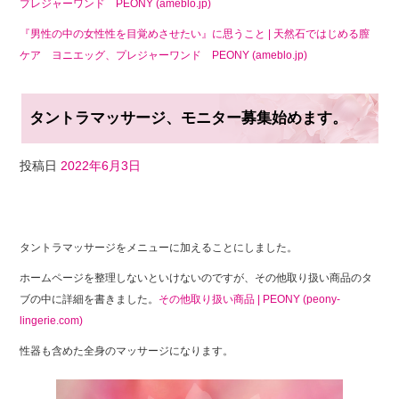
プレジャーワンド PEONY (ameblo.jp)
『男性の中の女性性を目覚めさせたい』に思うこと | 天然石ではじめる膣
ケア ヨニエッグ、プレジャーワンド PEONY (ameblo.jp)
タントラマッサージ、モニター募集始めます。
投稿日
2022年6月3日
F
T
Li
a
wi
n
タントラマッサージをメニューに加えることにしました。
c
tt
e
ホームページを整理しないといけないのですが、その他取り扱い商品のタ
e
er
ブの中に詳細を書きました。
その他取り扱い商品 | PEONY (peony-
b
lingerie.com)
o
性器も含めた全身のマッサージになります。
o