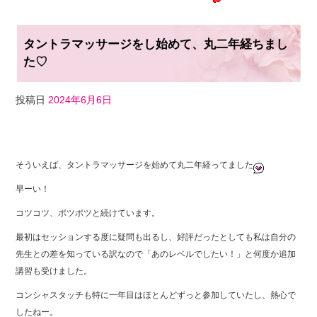
タントラマッサージをし始めて、丸二年経ちまし
た♡
投稿日
2024年6月6日
F
T
Li
a
wi
n
そういえば、タントラマッサージを始めて丸二年経ってました
c
tt
e
早ーい！
e
er
コツコツ、ポツポツと続けています。
b
最初はセッションする度に疑問も出るし、好評だったとしても私は自分の
o
先生との差を知っている訳なので「あのレベルでしたい！」と何度か追加
o
講習も受けました。
k
コンシャスタッチも特に一年目はほとんどずっと参加していたし、熱心で
したねー。