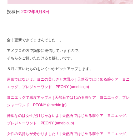
投稿日
2022年9月8日
F
T
Li
a
wi
n
全く更新できてませんでした…。
c
tt
e
アメブロの方で頻繁に発信していますので、
e
er
そちらをご覧いただけると嬉しいです。
b
８月に書いたものをいくつかピックアップします。
o
造形ではないよ。ヨニの美しさと意識♡ | 天然石ではじめる膣ケア ヨニ
o
エッグ、プレジャーワンド PEONY (ameblo.jp)
k
ヨニエッグで感度アップ♬ | 天然石ではじめる膣ケア ヨニエッグ、プレ
ジャーワンド PEONY (ameblo.jp)
神聖なのは女性だけじゃないよ | 天然石ではじめる膣ケア ヨニエッグ、
プレジャーワンド PEONY (ameblo.jp)
女性の気持ちが分かりました！ | 天然石ではじめる膣ケア ヨニエッグ、