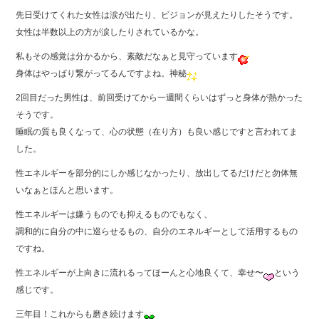
先日受けてくれた女性は涙が出たり、ビジョンが見えたりしたそうです。
女性は半数以上の方が涙したりされているかな。
私もその感覚は分かるから、素敵だなぁと見守っています
身体はやっぱり繋がってるんですよね。神秘
2回目だった男性は、前回受けてから一週間くらいはずっと身体が熱かった
そうです。
睡眠の質も良くなって、心の状態（在り方）も良い感じですと言われてま
した。
性エネルギーを部分的にしか感じなかったり、放出してるだけだと勿体無
いなぁとほんと思います。
性エネルギーは嫌うものでも抑えるものでもなく、
調和的に自分の中に巡らせるもの、自分のエネルギーとして活用するもの
ですね。
性エネルギーが上向きに流れるってほーんと心地良くて、幸せ〜
という
感じです。
三年目！これからも磨き続けます