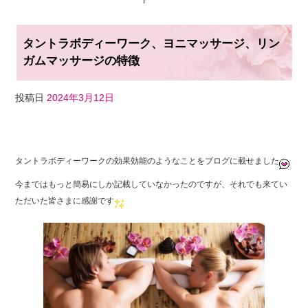
タントラボディーワーク、ヨニマッサージ、リン
ガムマッサージの特徴
投稿日
2024年3月12日
F
T
Li
a
wi
n
タントラボディーワークの効果効能のようなことをブログに載せました
c
tt
e
今まではもっと簡易にしか記載していなかったのですが、それでも来てい
e
er
ただいた皆さまに感謝です
b
o
o
k