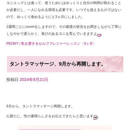
ヨニエッグとは違って、使うためにはゆっくりと自分の時間が取れること
が必要だし、一人になれる環境も必要です。いつでも使えるものではない
ので、ゆっくり進めるようにと3ヵ月にしました。
2週間ごとにzoomをしますので、その都度の状況をお聞きしながら丁寧に
しなやかで柔らかく、喜びのあるヨニを育んでいきますよ
PEONY / 私を愛するセルフプレジャーレッスン〈3ヶ月〉
タントラマッサージ、9月から再開します。
投稿日
2024年8月21日
F
T
Li
a
wi
n
9月から、タントラマッサージ再開します。
c
tt
e
心新たに、性の素晴らしさをお伝えできたらと思います
e
er