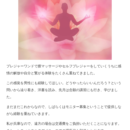
k
プレジャーワンドで膣マッサージやセルフプレジャーをしていくうちに感
情の解放や自分と繋がる体験をたくさん重ねてきました。
この感覚を男性にも経験してほしい。どうやったらいいんだろう？という
問いから辿り着き、洋書を読み、先月は念願の講習にも行き、学びまし
た。
まだまだこれからなので、しばらくはモニター募集ということで提供しな
がら経験を重ねていきます。
私が兵庫なので、遠方の場合は交通費をご負担いただくことになります。