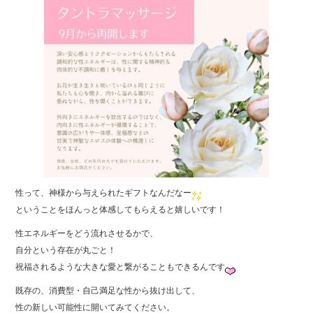
b
o
o
k
性って、神様から与えられたギフトなんだなー
ということをほんっと体感してもらえると嬉しいです！
性エネルギーをどう流れさせるかで、
自分という存在が丸ごと！
祝福されるような大きな愛と繋がることもできるんです
既存の、消費型・自己満足な性から抜け出して、
性の新しい可能性に開いてみてください。