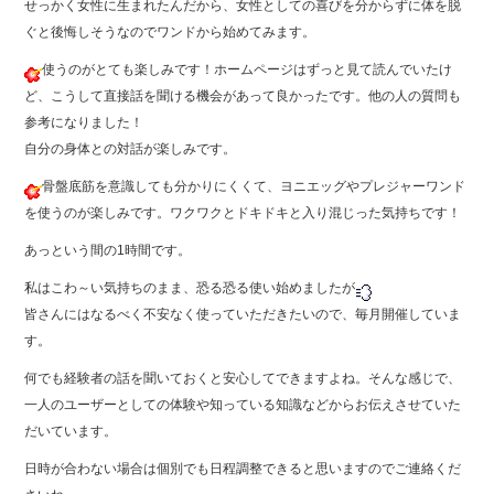
せっかく女性に生まれたんだから、女性としての喜びを分からずに体を脱
ぐと後悔しそうなのでワンドから始めてみます。
使うのがとても楽しみです！ホームページはずっと見て読んでいたけ
ど、こうして直接話を聞ける機会があって良かったです。他の人の質問も
参考になりました！
自分の身体との対話が楽しみです。
骨盤底筋を意識しても分かりにくくて、ヨニエッグやプレジャーワンド
を使うのが楽しみです。ワクワクとドキドキと入り混じった気持ちです！
あっという間の1時間です。
私はこわ～い気持ちのまま、恐る恐る使い始めましたが
皆さんにはなるべく不安なく使っていただきたいので、毎月開催していま
す。
何でも経験者の話を聞いておくと安心してできますよね。そんな感じで、
一人のユーザーとしての体験や知っている知識などからお伝えさせていた
だいています。
日時が合わない場合は個別でも日程調整できると思いますのでご連絡くだ