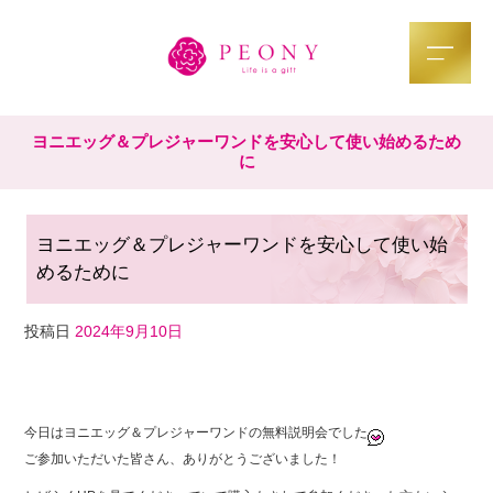
ヨニエッグ＆プレジャーワンドを安心して使い始めるため
に
ヨニエッグ＆プレジャーワンドを安心して使い始
めるために
投稿日
2024年9月10日
F
T
Li
a
wi
n
今日はヨニエッグ＆プレジャーワンドの無料説明会でした
c
tt
e
ご参加いただいた皆さん、ありがとうございました！
e
er