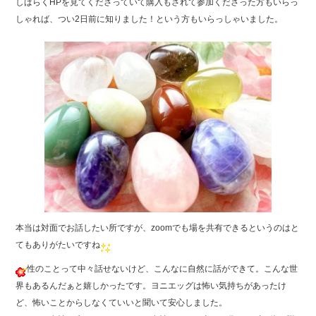
しばらくHPを見てくださっていて購入もされて参加くださった方もいらっ
b
しゃれば、つい2日前に知りました！という方もいらっしゃいました。
o
o
k
本当は対面でお話したい所ですが、zoomでも場を共有できるというのはと
てもありがたいですね
性のことって中々話せないけど、こんなに自然に話ができて。こんな世
界もあるんだぁと嬉しかったです。ヨニエッグは怖い気持ちがあったけ
ど、怖いことからしなくていいと聞いて安心しました。