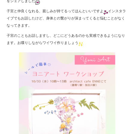
をシェアしました
b
子宮と仲良くなれる、親しみが持てるってほんといいですよ
インスタラ
o
イブでもお話したけど、身体との繋がりが深まってくると悩むことがなく
o
なってきます。
k
子宮のこともお話しますし、どこにどうあるのかも実感できるようになり
ます。お喋りしながらワイワイ作りましょう