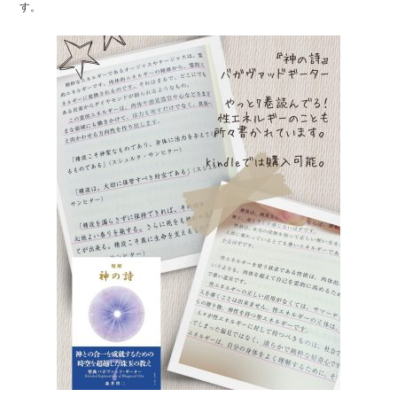
o
す。
o
k