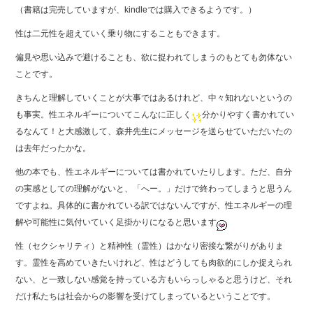
（書籍は完売していますが、kindleでは購入できるようです。）
性は二元性を超えていく乗り物にすることもできます。
偏見や思い込みで避けることも、欲に捉われてしまうのもとても勿体ない
ことです。
きちんと理解していくことが大事ではあるけれど、中々知れないというの
も事実。性エネルギーについてこんなに正しく
分かりやすく書かれてい
るなんて！と大感激して、森井先生にメッセージを送らせていただいたの
は去年だったかな。
他の本でも、性エネルギーについては書かれていたりします。ただ、自分
の実感としての理解がないと、「へー。」だけで終わってしまうと思うん
ですよね。具体的に書かれている訳ではないんですが、性エネルギーの理
解や可能性に気付いていく足掛かりになると思います
性（セクシャリティ）と精神性（霊性）はかなり密接な繋がりがありま
す。霊性を高めていきたいけれど、性はどうしても肉欲的にしか捉えられ
ない、と一致しない感覚を持っている方もいらっしゃると思うけど、それ
だけ私たちは社会からの影響を受けてしまっているということです。