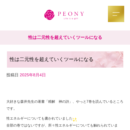
性は二元性を超えていくツールになる
性は二元性を超えていくツールになる
投稿日
2025年8月4日
F
T
Li
a
wi
n
大好きな森井先生の著書「精解 神の詩」、やっと7巻を読んでいるところ
c
tt
e
です。
e
er
性エネルギーについても書かれていました
b
全部の巻ではないですが、所々性エネルギーについても触れられていま