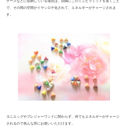
ケースなどに収納している場合は、四隅にこのミニピラミッドを置くこと
b
で、その間の空間がイヤシロチ化されて、エネルギーがチャージされま
o
す。
o
k
ヨニエッグやプレジャーワンドに関わらず、何でもエネルギーがチャージ
されるので色んな所にお使いいただけます。