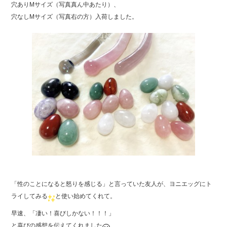
b
穴ありMサイズ（写真真ん中あたり）、
o
穴なしMサイズ（写真右の方）入荷しました。
o
k
「性のことになると怒りを感じる」と言っていた友人が、ヨニエッグにト
ライしてみる
と使い始めてくれて。
早速、「凄い！喜びしかない！！！」
と喜びの感想を伝えてくれました