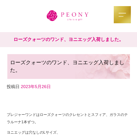
ローズクォーツのワンド、ヨニエッグ入荷しました。
ローズクォーツのワンド、ヨニエッグ入荷しまし
た。
投稿日
2023年5月26日
F
T
Li
a
wi
n
プレジャーワンドはローズクォーツのクレセントとスフィア、ガラスのテ
c
tt
e
ラルーナ1本ずつ。
e
er
ヨニエッグは穴なしのLサイズ、