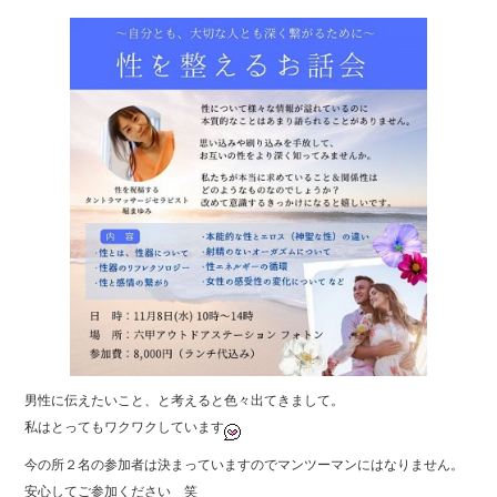
o
o
k
男性に伝えたいこと、と考えると色々出てきまして。
私はとってもワクワクしています
今の所２名の参加者は決まっていますのでマンツーマンにはなりません。
安心してご参加ください 笑