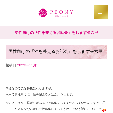
男性向けの『性を整えるお話会』をします＠六甲
男性向けの『性を整えるお話会』をします＠六甲
投稿日
2023年11月3日
F
T
Li
a
wi
n
来週なので急な募集になりますが、
c
tt
e
六甲で男性向けに「性を整えるお話会」をします。
e
er
身内というか、繋がりがある中で募集をしてくださっていたのですが。思
b
っていたより少ないから一般募集しましょうか、という話になりました