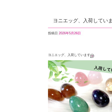
ヨニエッグ、入荷してい
投稿日
2026年5月26日
F
T
Li
a
wi
n
ヨニエッグ、入荷しています
c
tt
e
e
er
b
o
o
k