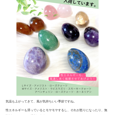
b
o
o
k
気温も上がってきて、風が気持ちいい季節ですね。
性エネルギーも滞っているとモヤモヤするし、それが怒りになったり、無